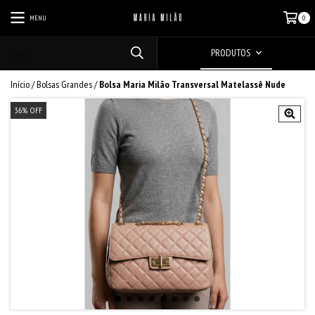
MENU
0
PRODUTOS
Início
/
Bolsas Grandes
/
Bolsa Maria Milão Transversal Matelassê Nude
36
%
OFF